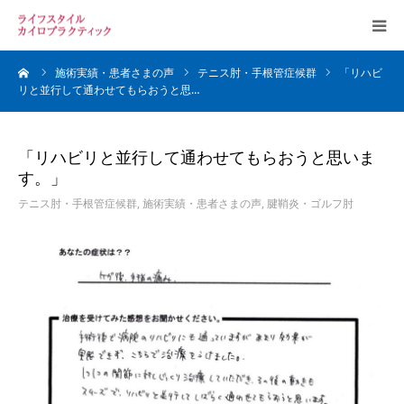
ーム
施術実績・患者さまの声
テニス肘・手根管症候群
「リハビ
お知らせ
リと並行して通わせてもらおうと思…
当院案内
「リハビリと並行して通わせてもらおうと思いま
す。」
スタッフ
テニス肘・手根管症候群
,
施術実績・患者さまの声
,
腱鞘炎・ゴルフ肘
カイロプラクティックについて
よくある質問