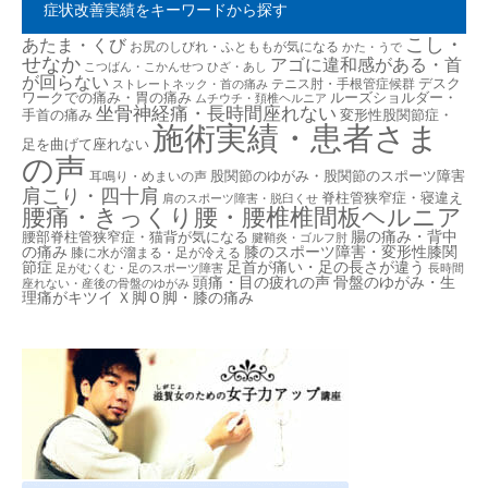
症状改善実績をキーワードから探す
こし・
あたま・くび
お尻のしびれ・ふとももが気になる
かた・うで
せなか
アゴに違和感がある・首
こつばん・こかんせつ
ひざ・あし
が回らない
デスク
テニス肘・手根管症候群
ストレートネック・首の痛み
ワークでの痛み・胃の痛み
ルーズショルダー・
ムチウチ・頚椎ヘルニア
坐骨神経痛・長時間座れない
手首の痛み
変形性股関節症・
施術実績・患者さま
足を曲げて座れない
の声
股関節のゆがみ・股関節のスポーツ障害
耳鳴り・めまいの声
肩こり・四十肩
脊柱管狭窄症・寝違え
肩のスポーツ障害・脱臼くせ
腰痛・きっくり腰・腰椎椎間板ヘルニア
腸の痛み・背中
腰部脊柱管狭窄症・猫背が気になる
腱鞘炎・ゴルフ肘
の痛み
膝のスポーツ障害・変形性膝関
膝に水が溜まる・足が冷える
節症
足首が痛い・足の長さが違う
足がむくむ・足のスポーツ障害
長時間
頭痛・目の疲れの声
骨盤のゆがみ・生
座れない・産後の骨盤のゆがみ
理痛がキツイ
Ｘ脚Ｏ脚・膝の痛み