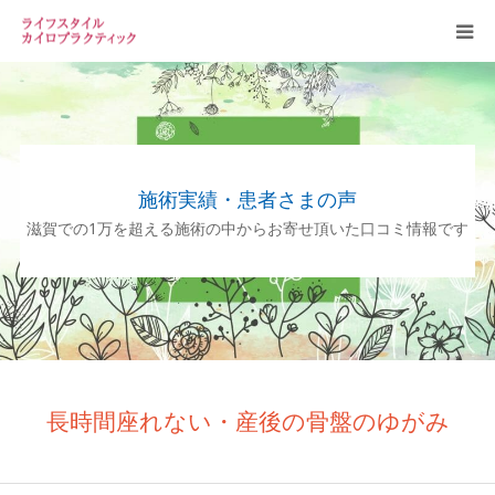
お知らせ
当院案内
施術実績・患者さまの声
スタッフ
滋賀での1万を超える施術の中からお寄せ頂いた口コミ情報です
カイロプラクティックについて
よくある質問
長時間座れない・産後の骨盤のゆがみ