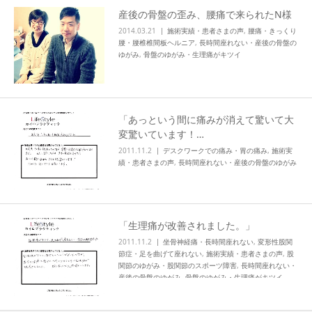
産後の骨盤の歪み、腰痛で来られたN様
2014.03.21
施術実績・患者さまの声
,
腰痛・きっくり
腰・腰椎椎間板ヘルニア
,
長時間座れない・産後の骨盤の
ゆがみ
,
骨盤のゆがみ・生理痛がキツイ
「あっという間に痛みが消えて驚いて大
変驚いています！…
2011.11.2
デスクワークでの痛み・胃の痛み
,
施術実
績・患者さまの声
,
長時間座れない・産後の骨盤のゆがみ
「生理痛が改善されました。」
2011.11.2
坐骨神経痛・長時間座れない
,
変形性股関
節症・足を曲げて座れない
,
施術実績・患者さまの声
,
股
関節のゆがみ・股関節のスポーツ障害
,
長時間座れない・
産後の骨盤のゆがみ
,
骨盤のゆがみ・生理痛がキツイ