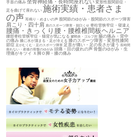
坐骨神経痛・長時間座れない
手首の痛み
変形性股関節症・
施術実績・患者さま
足を曲げて座れない
の声
股関節のゆがみ・股関節のスポーツ障害
耳鳴り・めまいの声
肩こり・四十肩
脊柱管狭窄症・寝違え
肩のスポーツ障害・脱臼くせ
腰痛・きっくり腰・腰椎椎間板ヘルニア
腸の痛み・背中
腰部脊柱管狭窄症・猫背が気になる
腱鞘炎・ゴルフ肘
の痛み
膝のスポーツ障害・変形性膝関
膝に水が溜まる・足が冷える
節症
足首が痛い・足の長さが違う
足がむくむ・足のスポーツ障害
長時間
頭痛・目の疲れの声
骨盤のゆがみ・生
座れない・産後の骨盤のゆがみ
理痛がキツイ
Ｘ脚Ｏ脚・膝の痛み