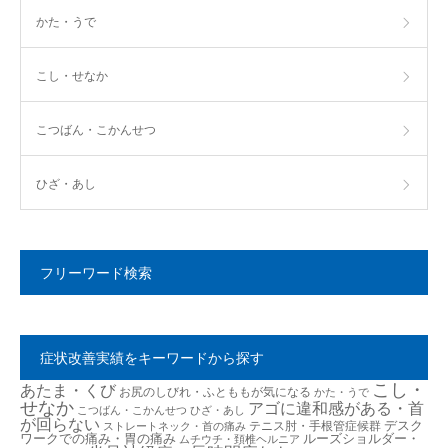
かた・うで
こし・せなか
こつばん・こかんせつ
ひざ・あし
フリーワード検索
症状改善実績をキーワードから探す
こし・
あたま・くび
お尻のしびれ・ふとももが気になる
かた・うで
せなか
アゴに違和感がある・首
こつばん・こかんせつ
ひざ・あし
が回らない
デスク
テニス肘・手根管症候群
ストレートネック・首の痛み
ワークでの痛み・胃の痛み
ルーズショルダー・
ムチウチ・頚椎ヘルニア