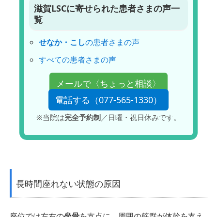
滋賀LSCに寄せられた患者さまの声一
覧
せなか・こし
の患者さまの声
すべての患者さまの声
メールで〈ちょっと相談〉
電話する（077-565-1330）
※当院は
完全予約制
／日曜・祝日休みです。
長時間座れない状態の原因
座位では左右の
坐骨
を支点に、周囲の筋群が体幹を支え