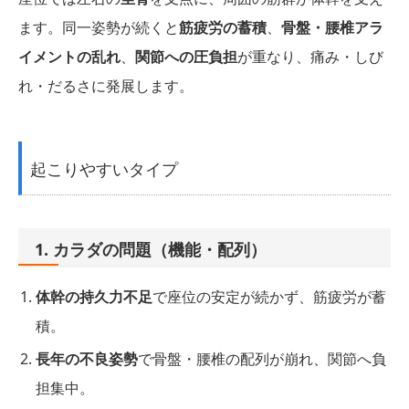
ます。同一姿勢が続くと
筋疲労の蓄積
、
骨盤・腰椎アラ
イメントの乱れ
、
関節への圧負担
が重なり、痛み・しび
れ・だるさに発展します。
起こりやすいタイプ
1. カラダの問題（機能・配列）
体幹の持久力不足
で座位の安定が続かず、筋疲労が蓄
積。
長年の不良姿勢
で骨盤・腰椎の配列が崩れ、関節へ負
担集中。