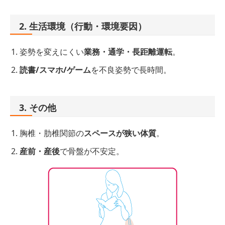
2. 生活環境（行動・環境要因）
姿勢を変えにくい
業務・通学・長距離運転
。
読書/スマホ/ゲーム
を不良姿勢で長時間。
3. その他
胸椎・肋椎関節の
スペースが狭い体質
。
産前・産後
で骨盤が不安定。