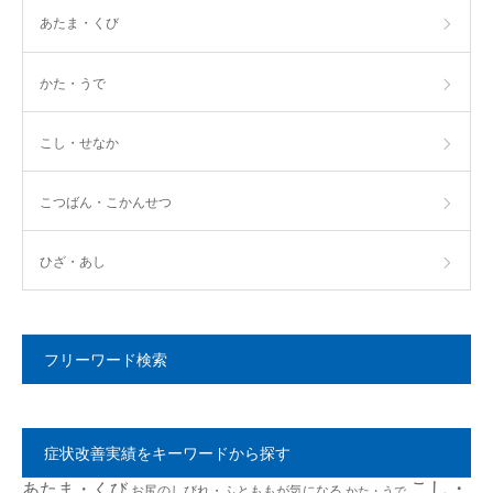
あたま・くび
かた・うで
こし・せなか
こつばん・こかんせつ
ひざ・あし
フリーワード検索
症状改善実績をキーワードから探す
こし・
あたま・くび
お尻のしびれ・ふとももが気になる
かた・うで