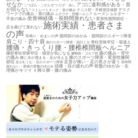
せなか
アゴに違和感がある・首
こつばん・こかんせつ
ひざ・あし
が回らない
デスク
テニス肘・手根管症候群
ストレートネック・首の痛み
ワークでの痛み・胃の痛み
ルーズショルダー・
ムチウチ・頚椎ヘルニア
坐骨神経痛・長時間座れない
手首の痛み
変形性股関節症・
施術実績・患者さま
足を曲げて座れない
の声
股関節のゆがみ・股関節のスポーツ障害
耳鳴り・めまいの声
肩こり・四十肩
脊柱管狭窄症・寝違え
肩のスポーツ障害・脱臼くせ
腰痛・きっくり腰・腰椎椎間板ヘルニア
腸の痛み・背中
腰部脊柱管狭窄症・猫背が気になる
腱鞘炎・ゴルフ肘
の痛み
膝のスポーツ障害・変形性膝関
膝に水が溜まる・足が冷える
節症
足首が痛い・足の長さが違う
足がむくむ・足のスポーツ障害
長時間
頭痛・目の疲れの声
骨盤のゆがみ・生
座れない・産後の骨盤のゆがみ
理痛がキツイ
Ｘ脚Ｏ脚・膝の痛み