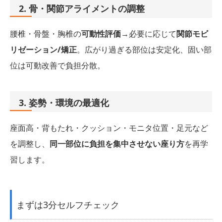
2. 骨・関節アライメントの調整
腰椎・骨盤・胸椎の
可動性評価
→必要に応じて
関節モビ
リゼーション/矯正
。広がり過ぎる部位は安定化、固い部
位は可動改善で負担分散。
3. 姿勢・環境の最適化
座面高・背もたれ・クッション・モニタ位置・足元など
を調整し、
同一部位に負担を集中させない座り方
を再学
習します。
まずは3分セルフチェック