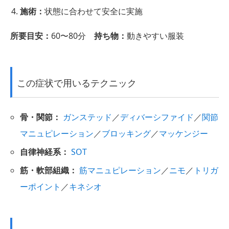
施術：
状態に合わせて安全に実施
所要目安：
60〜80分
持ち物：
動きやすい服装
この症状で用いるテクニック
骨・関節：
ガンステッド
／
ディバーシファイド
／
関節
マニュピレーション
／
ブロッキング
／
マッケンジー
自律神経系：
SOT
筋・軟部組織：
筋マニュピレーション
／
ニモ
／
トリガ
ーポイント
／
キネシオ