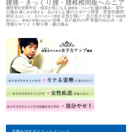
腰痛・きっくり腰・腰椎椎間板ヘルニア
腸の痛み・背中
腰部脊柱管狭窄症・猫背が気になる
腱鞘炎・ゴルフ肘
の痛み
膝のスポーツ障害・変形性膝関
膝に水が溜まる・足が冷える
節症
足首が痛い・足の長さが違う
足がむくむ・足のスポーツ障害
長時間
頭痛・目の疲れの声
骨盤のゆがみ・生
座れない・産後の骨盤のゆがみ
理痛がキツイ
Ｘ脚Ｏ脚・膝の痛み
姿勢を治すダイエットメソッド