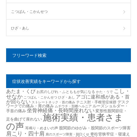
こつばん・こかんせつ
ひざ・あし
フリーワード検索
症状改善実績をキーワードから探す
こし・
あたま・くび
お尻のしびれ・ふとももが気になる
かた・うで
せなか
アゴに違和感がある・首
こつばん・こかんせつ
ひざ・あし
が回らない
デスク
テニス肘・手根管症候群
ストレートネック・首の痛み
ワークでの痛み・胃の痛み
ルーズショルダー・
ムチウチ・頚椎ヘルニア
坐骨神経痛・長時間座れない
手首の痛み
変形性股関節症・
施術実績・患者さま
足を曲げて座れない
の声
股関節のゆがみ・股関節のスポーツ障害
耳鳴り・めまいの声
肩こり・四十肩
脊柱管狭窄症・寝違え
肩のスポーツ障害・脱臼くせ