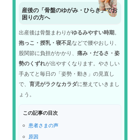
産後の「骨盤のゆがみ・ひらき」でお
困りの方へ
出産後は骨盤まわりが
ゆるみやすい時期
。
抱っこ・授乳・寝不足
などで腰やおしり、
股関節に負担がかかり、
痛み・だるさ・姿
勢のくずれ
が出やすくなります。やさしい
手あてと毎日の「姿勢・動き」の見直し
で、
育児がラクなカラダ
に整えていきまし
ょう。
この記事の目次
患者さまの声
原因