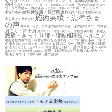
せなか
アゴに違和感がある・首
こつばん・こかんせつ
ひざ・あし
が回らない
デスク
テニス肘・手根管症候群
ストレートネック・首の痛み
ワークでの痛み・胃の痛み
ルーズショルダー・
ムチウチ・頚椎ヘルニア
坐骨神経痛・長時間座れない
手首の痛み
変形性股関節症・
施術実績・患者さま
足を曲げて座れない
の声
股関節のゆがみ・股関節のスポーツ障害
耳鳴り・めまいの声
肩こり・四十肩
脊柱管狭窄症・寝違え
肩のスポーツ障害・脱臼くせ
腰痛・きっくり腰・腰椎椎間板ヘルニア
腸の痛み・背中
腰部脊柱管狭窄症・猫背が気になる
腱鞘炎・ゴルフ肘
の痛み
膝のスポーツ障害・変形性膝関
膝に水が溜まる・足が冷える
節症
足首が痛い・足の長さが違う
足がむくむ・足のスポーツ障害
長時間
頭痛・目の疲れの声
骨盤のゆがみ・生
座れない・産後の骨盤のゆがみ
理痛がキツイ
Ｘ脚Ｏ脚・膝の痛み