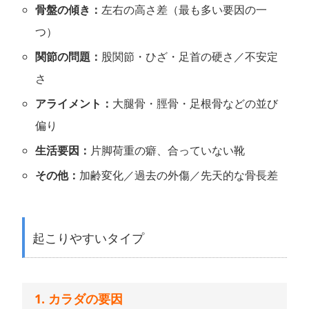
骨盤の傾き：
左右の高さ差（最も多い要因の一
つ）
関節の問題：
股関節・ひざ・足首の硬さ／不安定
さ
アライメント：
大腿骨・脛骨・足根骨などの並び
偏り
生活要因：
片脚荷重の癖、合っていない靴
その他：
加齢変化／過去の外傷／先天的な骨長差
起こりやすいタイプ
1. カラダの要因