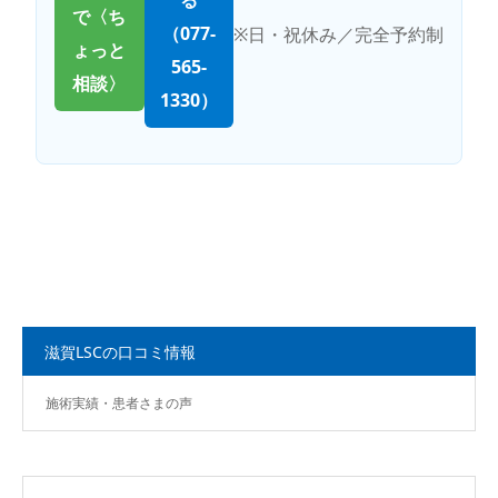
で〈ち
（077-
※日・祝休み／完全予約制
ょっと
565-
相談〉
1330）
滋賀LSCの口コミ情報
施術実績・患者さまの声