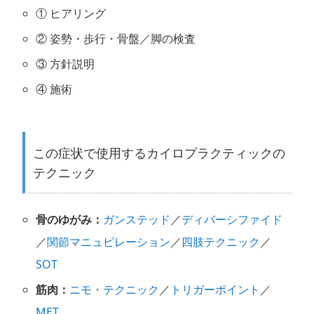
① ヒアリング
② 姿勢・歩行・骨盤／脚の検査
③ 方針説明
④ 施術
この症状で使用するカイロプラクティックの
テクニック
骨のゆがみ：
ガンステッド
／
ディバーシファイド
／
関節マニュピレーション
／
四肢テクニック
／
SOT
筋肉：
ニモ・テクニック
／
トリガーポイント
／
MET