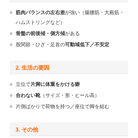
筋肉バランスの左右差
が強い（腸腰筋・大殿筋・
ハムストリングなど）
骨盤の前後傾・側方傾
がある
股関節・ひざ・足首の
可動域低下／不安定
2. 生活の要因
立位で
片脚に体重をかける癖
合わない靴
（サイズ・形・ヒール高）
片側ばかりで荷物を持つ／座位で脚を組む
3. その他