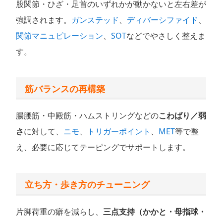
股関節・ひざ・足首のいずれかが動かないと左右差が
強調されます。
ガンステッド
、
ディバーシファイド
、
関節マニュピレーション
、
SOT
などでやさしく整えま
す。
筋バランスの再構築
腸腰筋・中殿筋・ハムストリングなどの
こわばり／弱
さ
に対して、
ニモ
、
トリガーポイント
、
MET
等で整
え、必要に応じてテーピングでサポートします。
立ち方・歩き方のチューニング
片脚荷重の癖を減らし、
三点支持（かかと・母指球・