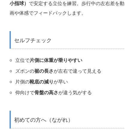
小指球）
で安定する立位を練習。歩行中の左右差を動
画や体感でフィードバックします。
セルフチェック
立位で
片側に体重が乗りやすい
ズボンの
裾の長さ
が左右で違って見える
片側の
靴底の減り
が早い
仰向けで
骨盤の高さ
が違う気がする
初めての方へ（ながれ）