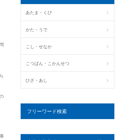
あたま・くび
かた・うで
問
こし・せなか
こつばん・こかんせつ
ら
ひざ・あし
の
フリーワード検索
痛