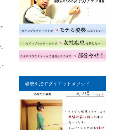
の
な
い
姿勢を治すダイエットメソッド