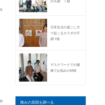
の不調 Ｉ様
る
日常生活の過ごし方
で起こるカラダの不
調 Y様
デスクワークでの腰
痛でお悩みのM様
担
痛みの原因を調べる