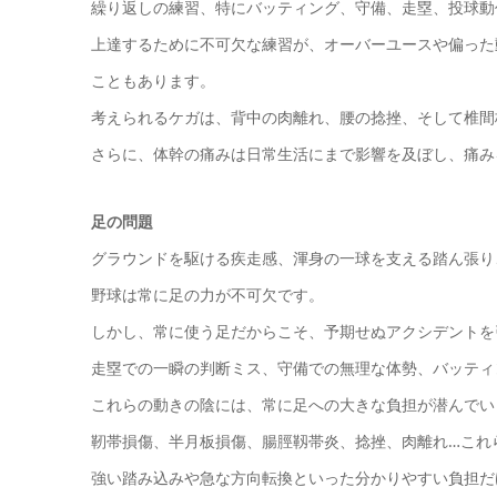
繰り返しの練習、特にバッティング、守備、走塁、投球動
上達するために不可欠な練習が、オーバーユースや偏った
こともあります。
考えられるケガは、背中の肉離れ、腰の捻挫、そして椎間
さらに、体幹の痛みは日常生活にまで影響を及ぼし、痛み
足の問題
グラウンドを駆ける疾走感、渾身の一球を支える踏ん張り
野球は常に足の力が不可欠です。
しかし、常に使う足だからこそ、予期せぬアクシデントを
走塁での一瞬の判断ミス、守備での無理な体勢、バッティ
これらの動きの陰には、常に足への大きな負担が潜んでい
靭帯損傷、半月板損傷、腸脛靱帯炎、捻挫、肉離れ…これ
強い踏み込みや急な方向転換といった分かりやすい負担だ