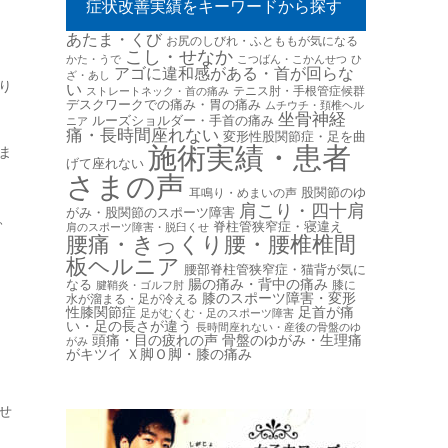
症状改善実績をキーワードから探す
あたま・くび
お尻のしびれ・ふとももが気になる
こし・せなか
かた・うで
こつばん・こかんせつ
ひ
アゴに違和感がある・首が回らな
ざ・あし
り
い
テニス肘・手根管症候群
ストレートネック・首の痛み
デスクワークでの痛み・胃の痛み
ムチウチ・頚椎ヘル
坐骨神経
ルーズショルダー・手首の痛み
ニア
痛・長時間座れない
変形性股関節症・足を曲
施術実績・患者
ま
げて座れない
さまの声
股関節のゆ
耳鳴り・めまいの声
肩こり・四十肩
がみ・股関節のスポーツ障害
、
脊柱管狭窄症・寝違え
肩のスポーツ障害・脱臼くせ
腰痛・きっくり腰・腰椎椎間
板ヘルニア
腰部脊柱管狭窄症・猫背が気に
腸の痛み・背中の痛み
なる
膝に
腱鞘炎・ゴルフ肘
膝のスポーツ障害・変形
水が溜まる・足が冷える
性膝関節症
足首が痛
足がむくむ・足のスポーツ障害
い・足の長さが違う
長時間座れない・産後の骨盤のゆ
頭痛・目の疲れの声
骨盤のゆがみ・生理痛
がみ
がキツイ
Ｘ脚Ｏ脚・膝の痛み
せ