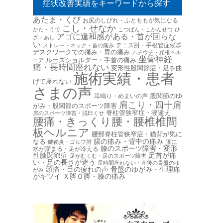
症状改善実績をキーワードから探す
あたま・くび
お尻のしびれ・ふとももが気になる
こし・せなか
かた・うで
こつばん・こかんせつ
ひ
アゴに違和感がある・首が回らな
ざ・あし
い
テニス肘・手根管症候群
ストレートネック・首の痛み
デスクワークでの痛み・胃の痛み
ムチウチ・頚椎ヘル
坐骨神経
ルーズショルダー・手首の痛み
ニア
痛・長時間座れない
変形性股関節症・足を曲
施術実績・患者
げて座れない
さまの声
股関節のゆ
耳鳴り・めまいの声
肩こり・四十肩
がみ・股関節のスポーツ障害
脊柱管狭窄症・寝違え
肩のスポーツ障害・脱臼くせ
腰痛・きっくり腰・腰椎椎間
板ヘルニア
腰部脊柱管狭窄症・猫背が気に
腸の痛み・背中の痛み
なる
膝に
腱鞘炎・ゴルフ肘
膝のスポーツ障害・変形
水が溜まる・足が冷える
性膝関節症
足首が痛
足がむくむ・足のスポーツ障害
い・足の長さが違う
長時間座れない・産後の骨盤のゆ
頭痛・目の疲れの声
骨盤のゆがみ・生理痛
がみ
がキツイ
Ｘ脚Ｏ脚・膝の痛み