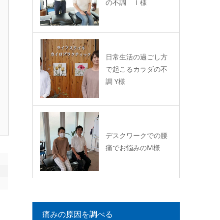
の不調 Ｉ様
日常生活の過ごし方
で起こるカラダの不
調 Y様
デスクワークでの腰
痛でお悩みのM様
痛みの原因を調べる