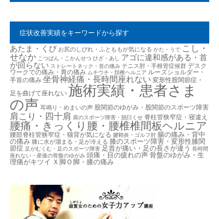
症状改善実績をキーワードから探す
こし・
あたま・くび
お尻のしびれ・ふとももが気になる
かた・うで
せなか
アゴに違和感がある・首
こつばん・こかんせつ
ひざ・あし
が回らない
デスク
テニス肘・手根管症候群
ストレートネック・首の痛み
ワークでの痛み・胃の痛み
ルーズショルダー・
ムチウチ・頚椎ヘルニア
坐骨神経痛・長時間座れない
手首の痛み
変形性股関節症・
施術実績・患者さま
足を曲げて座れない
の声
股関節のゆがみ・股関節のスポーツ障害
耳鳴り・めまいの声
肩こり・四十肩
脊柱管狭窄症・寝違え
肩のスポーツ障害・脱臼くせ
腰痛・きっくり腰・腰椎椎間板ヘルニア
腸の痛み・背中
腰部脊柱管狭窄症・猫背が気になる
腱鞘炎・ゴルフ肘
の痛み
膝のスポーツ障害・変形性膝関
膝に水が溜まる・足が冷える
節症
足首が痛い・足の長さが違う
足がむくむ・足のスポーツ障害
長時間
頭痛・目の疲れの声
骨盤のゆがみ・生
座れない・産後の骨盤のゆがみ
理痛がキツイ
Ｘ脚Ｏ脚・膝の痛み