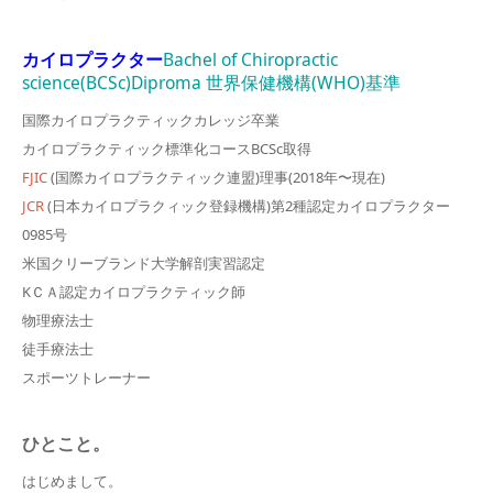
カイロプラクター
Bachel of Chiropractic
science(BCSc)Diproma 世界保健機構(WHO)基準
国際カイロプラクティックカレッジ卒業
カイロプラクティック標準化コースBCSc取得
FJIC
(国際カイロプラクティック連盟)理事(2018年〜現在)
JCR
(日本カイロプラクィック登録機構)第2種認定カイロプラクター
0985号
米国クリーブランド大学解剖実習認定
KＣＡ認定カイロプラクティック師
物理療法士
徒手療法士
スポーツトレーナー
ひとこと。
はじめまして。